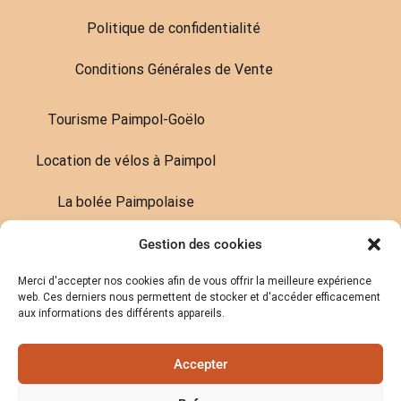
Politique de confidentialité
Conditions Générales de Vente
Tourisme Paimpol-Goëlo
Location de vélos à Paimpol
La bolée Paimpolaise
Gestion des cookies
Contactez-nous
Merci d'accepter nos cookies afin de vous offrir la meilleure expérience
Tel :
06 59 16 54 05
web. Ces derniers nous permettent de stocker et d'accéder efficacement
contact@labellepaimpolaise.com
aux informations des différents appareils.
Accepter