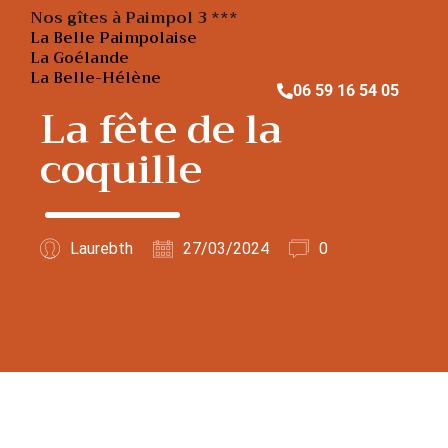
Nos gîtes à Paimpol 3 ***
La Belle Paimpolaise
La Goélande
La Belle-Hélène
06 59 16 54 05
La fête de la
coquille
Laurebth
27/03/2024
0